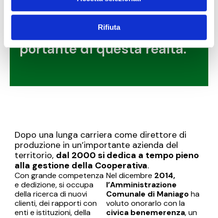
Handicap e della stessa
Cooperativa, diventando
Rifiuta
nel tempo la colonna
portante di questa realtà.
Dopo una lunga carriera come direttore di
produzione in un’importante azienda del
territorio,
dal 2000 si dedica a tempo pieno
alla gestione della Cooperativa
.
Con grande competenza
Nel dicembre
2014,
e dedizione, si occupa
l’Amministrazione
della ricerca di nuovi
Comunale di Maniago
ha
clienti, dei rapporti con
voluto onorarlo con la
enti e istituzioni, della
civica benemerenza
, un