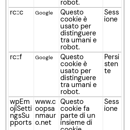
robot.
rc::c
Questo
Sess
Google
cookie è
ione
usato per
distinguere
tra umani e
robot.
rc::f
Questo
Persi
Google
cookie è
sten
usato per
te
distinguere
tra umani e
robot.
wpEm
www.c
Questo
Sess
ojiSetti
oopsa
cookie fa
ione
ngsSu
nmaur
parte di un
pports
o.net
insieme di
cookie