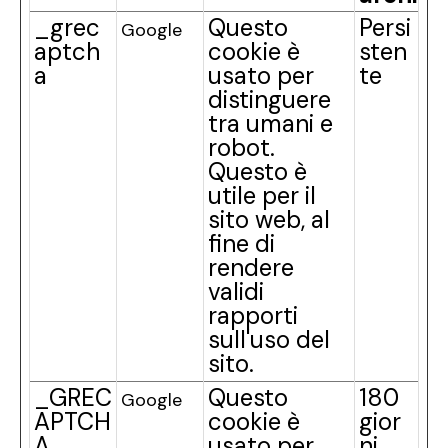
_grec
Questo
Persi
Google
aptch
cookie è
sten
a
usato per
te
distinguere
tra umani e
robot.
Questo è
utile per il
sito web, al
fine di
rendere
validi
rapporti
sull'uso del
sito.
_GREC
Questo
180
Google
APTCH
cookie è
gior
A
usato per
ni