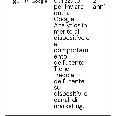
_ga_#
Utilizzato
2
Google
per inviare
anni
dati a
Google
Analytics in
merito al
dispositivo e
al
comportam
ento
dell'utente.
Tiene
traccia
dell'utente
su
dispositivi e
canali di
marketing.