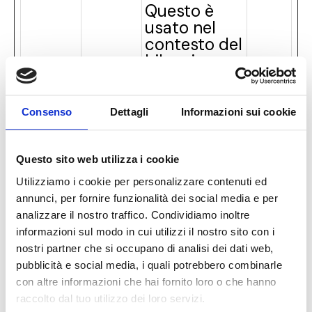
Questo è
usato nel
contesto del
bilanciamen
to del
carico, al
fine di
Consenso
Dettagli
Informazioni sui cookie
ottimizzare
l'esperienza
dell'utente.
Questo sito web utilizza i cookie
AWSA
Registra
7
Utilizziamo i cookie per personalizzare contenuti ed
Userback
LBCOR
quale
gior
annunci, per fornire funzionalità dei social media e per
S
server-
ni
analizzare il nostro traffico. Condividiamo inoltre
cluster sta
informazioni sul modo in cui utilizzi il nostro sito con i
servendo il
nostri partner che si occupano di analisi dei dati web,
visitatore.
pubblicità e social media, i quali potrebbero combinarle
Questo è
con altre informazioni che hai fornito loro o che hanno
usato nel
raccolto dal tuo utilizzo dei loro servizi.