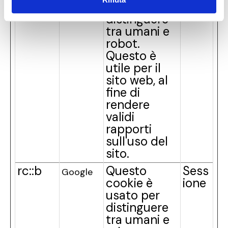
usato per
te
distinguere
tra umani e
robot.
Questo è
utile per il
sito web, al
fine di
rendere
validi
rapporti
sull'uso del
sito.
rc::b
Questo
Sess
Google
cookie è
ione
usato per
distinguere
tra umani e